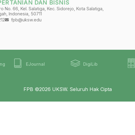
PERTANIAN DAN BISNIS
 No. 66, Kel. Salatiga, Kec. Sidorejo, Kota Salatiga,
ah, Indonesia, 50711
212
fpb@uksw.edu
ing
EJournal
DigiLib
FPB ©2026 UKSW. Seluruh Hak Cipta