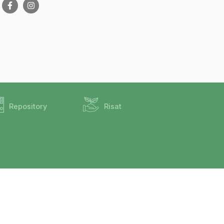
Repository
Risat