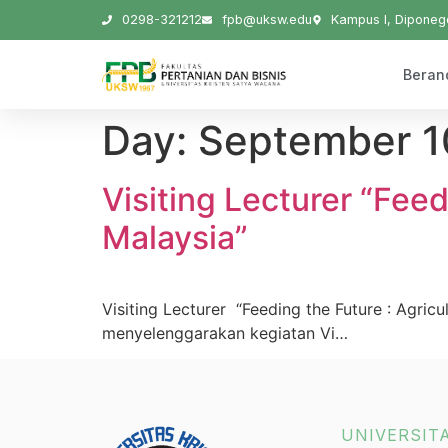
0298-321212
fpb@uksw.edu
Kampus I, Diponego
Beran
Day:
September 1
Visiting Lecturer “Feed
Malaysia”
Visiting Lecturer “Feeding the Future : Agri
menyelenggarakan kegiatan Vi…
UNIVERSIT