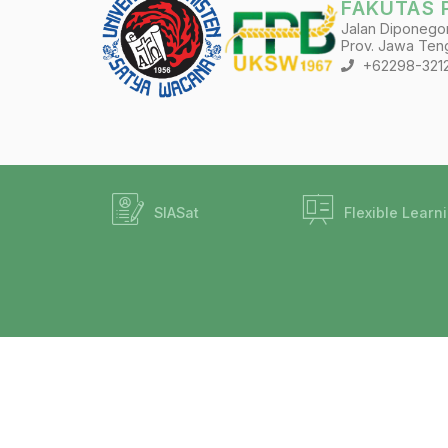
FAKUTAS 
Jalan Diponegoro
Prov. Jawa Teng
+62298-321
SIASat
Flexible Learn