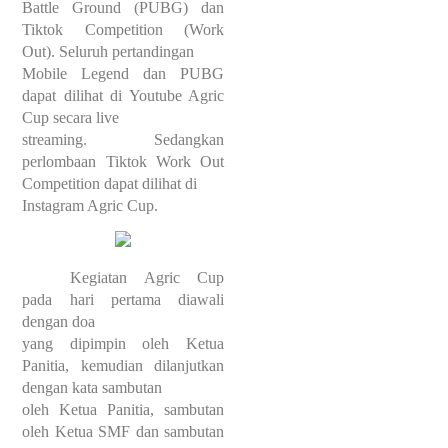
Battle Ground (PUBG) dan
Tiktok Competition (Work
Out). Seluruh pertandingan
Mobile Legend dan PUBG
dapat dilihat di Youtube Agric
Cup secara live
streaming. Sedangkan
perlombaan Tiktok Work Out
Competition dapat dilihat di
Instagram Agric Cup.
Kegiatan
Agric Cup
pada hari pertama diawali
dengan doa
yang dipimpin oleh Ketua
Panitia, kemudian dilanjutkan
dengan kata sambutan
oleh Ketua Panitia, sambutan
oleh Ketua SMF dan sambutan