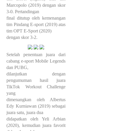
Marcopolo (2019) dengan skor
3-0. Pertandingan
final ditutup oleh kemenangan
tim Pindang E-sport (2019) atas
tim OPT E-Sport (2020)
dengan skor 3-2.
Setelah penentuan juara dari
cabang e-sport Mobile Legends
dan PUBG,
dilanjutkan dengan
pengumuman hasil juara
TikTok Workout Challenge
yang
dimenangkan oleh Albertus
Edy Kurniawan (2019) sebagai
juara satu, juara dua
didapatkan oleh Yeli Arbian
(2020), kemudian juara favorit