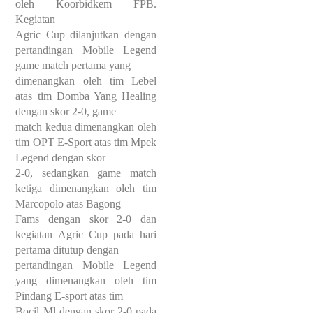
oleh Koorbidkem FPB.
Kegiatan
Agric Cup dilanjutkan dengan
pertandingan Mobile Legend
game match pertama yang
dimenangkan oleh tim Lebel
atas tim Domba Yang Healing
dengan skor 2-0, game
match kedua dimenangkan oleh
tim OPT E-Sport atas tim Mpek
Legend dengan skor
2-0, sedangkan game match
ketiga dimenangkan oleh tim
Marcopolo atas Bagong
Fams dengan skor 2-0 dan
kegiatan Agric Cup pada hari
pertama ditutup dengan
pertandingan Mobile Legend
yang dimenangkan oleh tim
Pindang E-sport atas tim
Bocil Ml dengan skor 2-0 pada