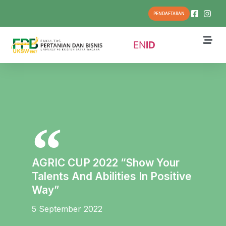
PENDAFTARAN
EN
ID
AGRIC CUP 2022 “Show Your
Talents And Abilities In Positive
Way”
5 September 2022