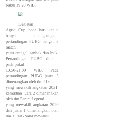
pukul 19.20 WIB.
Kegiatan
Agric Cup pada hari kedua
hanya dilangsungkan
pertandingan PUBG dengan 3
match
yaitu erangel, sanhok dan livik.
Pertandingan PUBG dimulai
pada pukul
13.50-21.00 WIB. Pada
pertandingan PUBG juara 3
dimenangkan oleh tim 21zone
yang mewakili angkatan 2021,
kemudian juara 2 dimenangkan
oleh tim Parera Legend
yang mewakili angkatan 2020
dan juara 1 dimenangkan oleh
tim TTMG yang mewakili