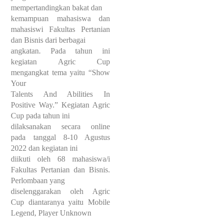
mempertandingkan bakat dan
kemampuan mahasiswa dan
mahasiswi Fakultas Pertanian
dan Bisnis dari berbagai
angkatan. Pada tahun ini
kegiatan Agric Cup
mengangkat tema yaitu “Show
Your
Talents And Abilities In
Positive Way.” Kegiatan Agric
Cup pada tahun ini
dilaksanakan secara online
pada tanggal 8-10 Agustus
2022 dan kegiatan ini
diikuti oleh 68 mahasiswa/i
Fakultas Pertanian dan Bisnis.
Perlombaan yang
diselenggarakan oleh Agric
Cup diantaranya yaitu Mobile
Legend, Player Unknown