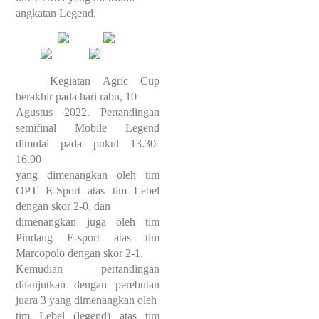
angkatan Legend.
Kegiatan Agric Cup
berakhir pada hari rabu, 10
Agustus 2022. Pertandingan
semifinal Mobile Legend
dimulai pada pukul 13.30-
16.00
yang dimenangkan oleh tim
OPT E-Sport atas tim Lebel
dengan skor 2-0, dan
dimenangkan juga oleh tim
Pindang E-sport atas tim
Marcopolo dengan skor 2-1.
Kemudian pertandingan
dilanjutkan dengan perebutan
juara 3 yang dimenangkan oleh
tim Lebel (legend) atas tim