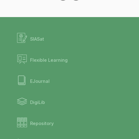
SIASat
Flexible Learning
EJournal
DigiLib
Repository