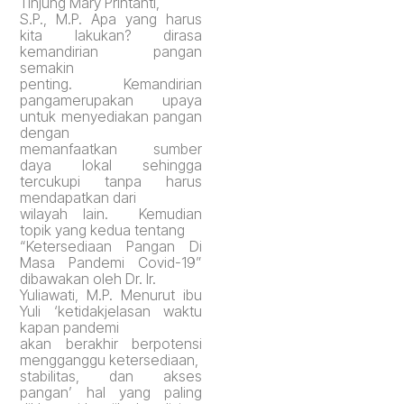
Tinjung Mary Prihtanti,
S.P., M.P. Apa yang harus
kita lakukan? dirasa
kemandirian pangan
semakin
penting. Kemandirian
pangamerupakan upaya
untuk menyediakan pangan
dengan
memanfaatkan sumber
daya lokal sehingga
tercukupi tanpa harus
mendapatkan dari
wilayah lain. Kemudian
topik yang kedua tentang
“Ketersediaan Pangan Di
Masa Pandemi Covid-19”
dibawakan oleh Dr. Ir.
Yuliawati, M.P. Menurut ibu
Yuli ‘ketidakjelasan waktu
kapan pandemi
akan berakhir berpotensi
mengganggu ketersediaan,
stabilitas, dan akses
pangan’ hal yang paling