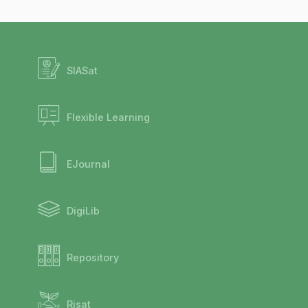
SIASat
Flexible Learning
EJournal
DigiLib
Repository
Risat