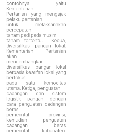
contohnya yaitu
Kementerian
Pertanian
yang
mengajak
pelaku pertanian
untuk
melaksanakan
percepatan
tanam padi
pada
musim
tanam
tertentu.
Kedua
,
diversifikasi pangan lokal.
Kementerian
P
ertanian
akan
mengembangkan
diversifikasi pangan lokal
berbasis kearifan lokal yang
berfokus
pada satu komoditas
utama.
Ketiga
, penguatan
cadangan dan sistem
logistik pangan dengan
cara penguatan cadangan
beras
pemerintah provinsi,
kemudian penguatan
cadangan beras
pemerintah kabupaten.