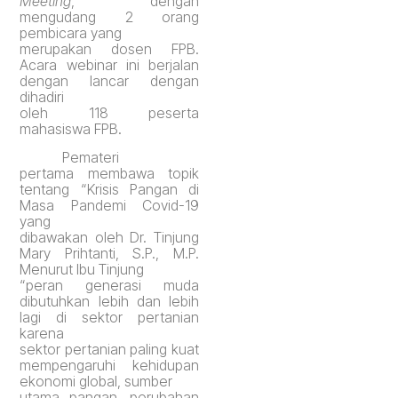
Meeting
,
dengan
mengudang 2 orang
pembicara yang
merupakan dosen FPB.
Acara webinar ini berjalan
dengan lancar dengan
dihadiri
oleh 118 peserta
mahasiswa FPB.
Pemateri
pertama membawa topik
tentang “Krisis Pangan di
Masa Pandemi Covid-19
yang
dibawakan oleh Dr. Tinjung
Mary Prihtanti, S.P., M.P.
Menurut Ibu Tinjung
“peran generasi muda
dibutuhkan lebih dan lebih
lagi di sektor pertanian
karena
sektor pertanian paling kuat
mempengaruhi kehidupan
ekonomi global, sumber
utama pangan, perubahan