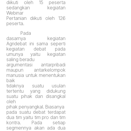
diikuti oleh 15 peserta
sedangkan kegiatan
Webinar
Pertanian diikuti oleh 126
peserta.
Pada
dasarnya kegiatan
Agridebat ini sama seperti
kegiatan debat pada
umunya
yaitu kegiatan
saling
ber
adu
argumentasi antarpribadi
maupun antarkelompok
manusia untuk menentukan
baik
tidaknya suatu usulan
tertentu yang didukung
suatu pihak dan disangkal
oleh
pihak penyangkal.
Biasanya
pada suatu debat terdapat
dua tim yaitu tim pro dan tim
kontra.
Pada setiap
segmennya akan ada dua