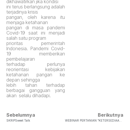
dikhawatirkan jika kondisi
ini terus berlangsung adalah
terjadinya krisis
pangan, oleh karena itu
menjaga ketahanan
pangan di masa pandemi
Covid-19 saat ini menjadi
salah satu program
prioritas pemerintah
Indonesia. Pandemi Covid-
19 memberikan
pembelajaran
terhadap perlunya
reorientasi kebijakan
ketahanan pangan ke
depan sehingga
lebih tahan terhadap
berbagai gangguan yang
akan selalu dihadapi.
Sebelumnya
Berikutnya
SKRIPSweet Talk
WEBINAR PERTANIAN “KETERSEDIAAN PANGAN DI MASA PANDEMI COVID-19”