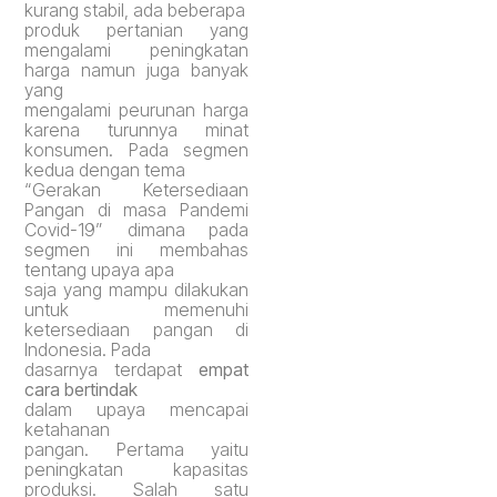
kurang stabil, ada beberapa
produk pertanian yang
mengalami peningkatan
harga namun juga banyak
yang
mengalami peurunan harga
karena turunnya minat
konsumen.
Pada
segmen
kedua dengan tema
“Gerakan Ketersediaan
Pangan di masa Pandemi
Covid-19”
dimana pada
segmen ini membahas
tentang upaya apa
saja yang mampu dilakukan
untuk memenuhi
ketersediaan pangan di
Indonesia. Pada
dasarnya terdapat
empat
cara ber
tindak
dalam
upaya
mencapai
ketahanan
pangan.
Pertama
yaitu
peningkatan kapasitas
produksi.
Salah satu