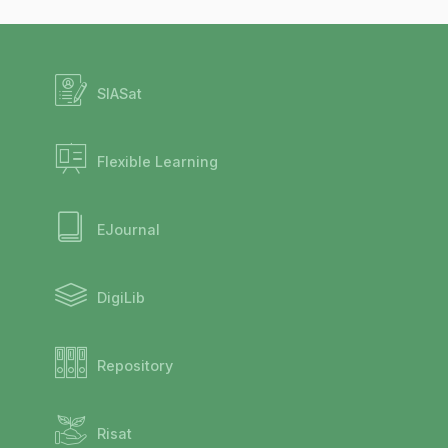
SIASat
Flexible Learning
EJournal
DigiLib
Repository
Risat