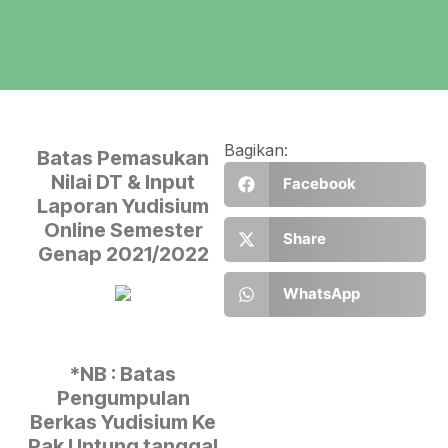
Bagikan:
Batas Pemasukan
Nilai DT & Input
Facebook
Laporan Yudisium
Online Semester
Share
Genap 2021/2022
WhatsApp
*NB : Batas
Pengumpulan
Berkas Yudisium Ke
Pak Untung tanggal