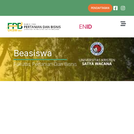
PENDAFTARAN
EN
ID
Beasiswa
Fakutas Pertanian Dan Bisnis