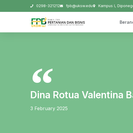
0298-321212
fpb@uksw.edu
Kampus I, Diponego
Beran
Dina Rotua Valentina B
3 February 2025