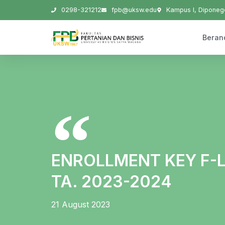
0298-321212
fpb@uksw.edu
Kampus I, Diponego
Beran
ENROLLMENT KEY F-L
TA. 2023-2024
21 August 2023