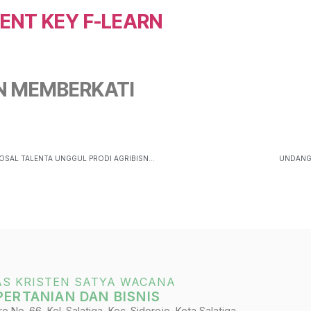
ENT KEY F-LEARN
N MEMBERKATI
DATA PEMBIMBING PROPOSAL TALENTA UNGGUL & SEMINAR PROPOSAL TALENTA UNGGUL PRODI AGRIBISNIS
UNDANGA
AS KRISTEN SATYA WACANA
PERTANIAN DAN BISNIS
 No. 66, Kel. Salatiga, Kec. Sidorejo, Kota Salatiga,