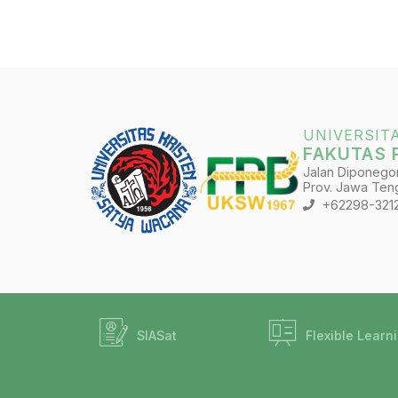
UNIVERSIT
FAKUTAS 
Jalan Diponegoro
Prov. Jawa Teng
+62298-321
SIASat
Flexible Learn