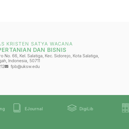
AS KRISTEN SATYA WACANA
PERTANIAN DAN BISNIS
 No. 66, Kel. Salatiga, Kec. Sidorejo, Kota Salatiga,
ah, Indonesia, 50711
212
fpb@uksw.edu
ing
EJournal
DigiLib