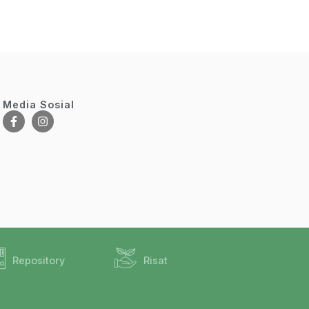
Media Sosial
Repository
Risat