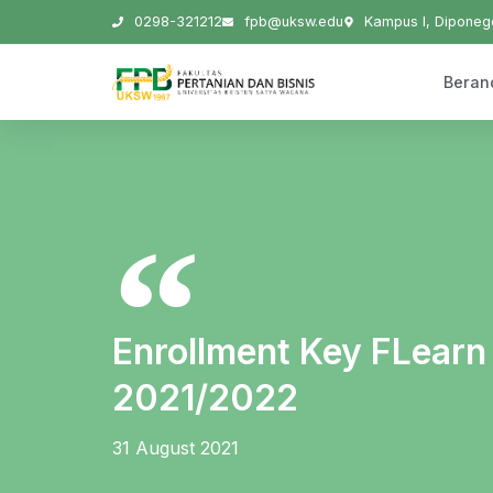
0298-321212
fpb@uksw.edu
Kampus I, Diponego
Beran
Enrollment Key FLearn
2021/2022
31 August 2021