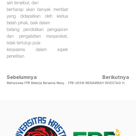
sah tersebut, dan
berharap akan banyak menfaat
yang didapatkan oleh kedua
belah pihak, baik dalam
bidang pendidikan pengajaran
dan pengabdian masyarakat,
tidak tertutup pula
kerjasama dalam aspek
penelitian.
Sebelumnya
Berikutnya
Mahasiswa FPB Bekerja Bersama Masyarakat Desa Cukilan Dan Desa Sumberejo Melalui Kegiatan KKN 2022
FPB UKSW MENAMBAH INVESTASI HAND TRACTOR DAN DIGITAL PORTABLE LIGHT METER BARU UNTUK PRAKTIKUM MAHASISWA