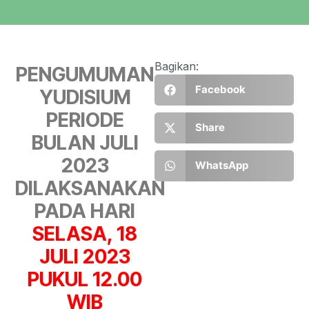
Bagikan:
PENGUMUMAN
Facebook
YUDISIUM
PERIODE
Share
BULAN JULI
2023
WhatsApp
DILAKSANAKAN
PADA HARI
SELASA, 18
JULI 2023
PUKUL 12.00
WIB