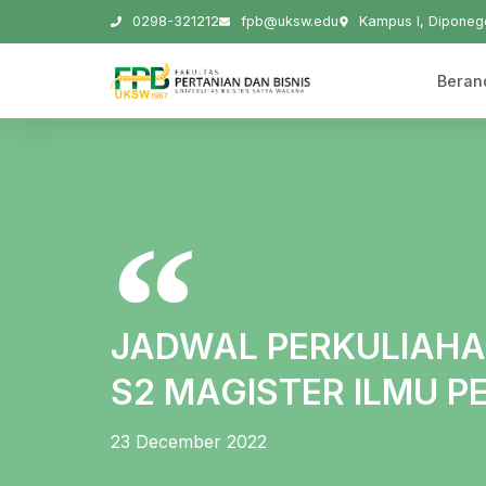
0298-321212
fpb@uksw.edu
Kampus I, Diponego
Beran
JADWAL PERKULIAHA
S2 MAGISTER ILMU P
23 December 2022