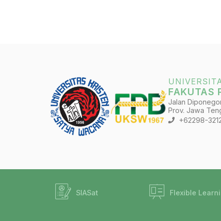
UNIVERSIT
FAKUTAS 
Jalan Diponegoro
Prov. Jawa Teng
+62298-321
SIASat
Flexible Learn