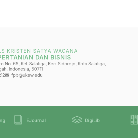
AS KRISTEN SATYA WACANA
PERTANIAN DAN BISNIS
 No. 66, Kel. Salatiga, Kec. Sidorejo, Kota Salatiga,
ah, Indonesia, 50711
212
fpb@uksw.edu
ing
EJournal
DigiLib