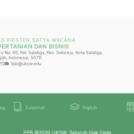
AS KRISTEN SATYA WACANA
PERTANIAN DAN BISNIS
 No. 66, Kel. Salatiga, Kec. Sidorejo, Kota Salatiga,
ah, Indonesia, 50711
212
fpb@uksw.edu
ing
EJournal
DigiLib
FPB ©2026 UKSW. Seluruh Hak Cipta