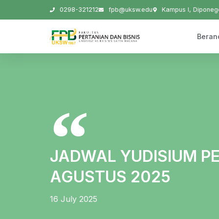
0298-321212
fpb@uksw.edu
Kampus I, Diponego
Beran
JADWAL YUDISIUM P
AGUSTUS 2025
16 July 2025