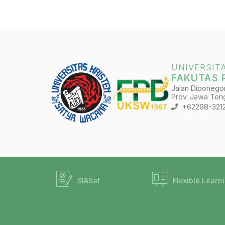
UNIVERSIT
FAKUTAS 
Jalan Diponegoro
Prov. Jawa Teng
+62298-321
SIASat
Flexible Learn