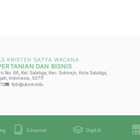
AS KRISTEN SATYA WACANA
PERTANIAN DAN BISNIS
 No. 66, Kel. Salatiga, Kec. Sidorejo, Kota Salatiga,
ah, Indonesia, 50711
212
fpb@uksw.edu
ing
EJournal
DigiLib