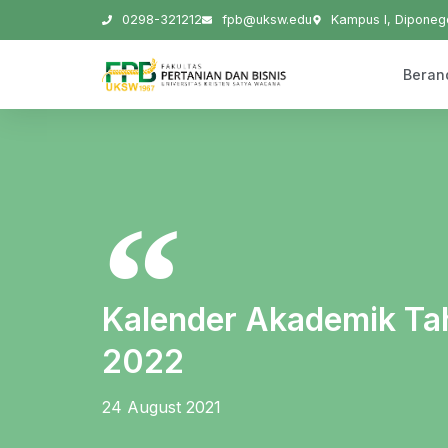
0298-321212
fpb@uksw.edu
Kampus I, Diponego
Beran
Kalender Akademik Ta
2022
24 August 2021