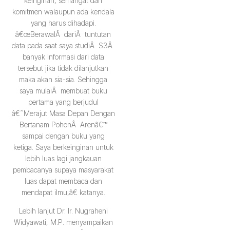
keinginan, semangat dan
komitmen walaupun ada kendala
yang harus dihadapi.
â€œBerawalÂ dariÂ tuntutan
data pada saat saya studiÂ S3Â
banyak informasi dari data
tersebut jika tidak dilanjutkan
maka akan sia-sia. Sehingga
saya mulaiÂ membuat buku
pertama yang berjudul
â€˜Merajut Masa Depan Dengan
Bertanam PohonÂ Arenâ€™
sampai dengan buku yang
ketiga. Saya berkeinginan untuk
lebih luas lagi jangkauan
pembacanya supaya masyarakat
luas dapat membaca dan
mendapat ilmu,â€ katanya.
Lebih lanjut Dr. Ir. Nugraheni
Widyawati, M.P. menyampaikan