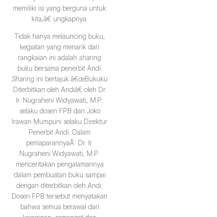
memiliki isi yang berguna untuk
kita,â€ ungkapnya.
Tidak hanya melauncing buku,
kegiatan yang menarik dari
rangkaian ini adalah
sharing
buku bersama penerbit Andi.
Sharing
ini bertajuk â€œBukuku
Diterbitkan oleh Andiâ€ oleh Dr.
Ir. Nugraheni Widyawati, M.P.
selaku dosen FPB dan Joko
Irawan Mumpuni selaku Direktur
Penerbit Andi. Dalam
pemaparannyaÂ Dr. Ir.
Nugraheni Widyawati, M.P.
menceritakan pengalamannya
dalam pembuatan buku sampai
dengan diterbitkan oleh Andi.
Dosen FPB tersebut menyatakan
bahwa semua berawal dari