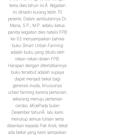
tema dies tahun ini.Â Kegiatan
ini dihadiri kurang lebih 70
peserta. Dalam sambutannya Dr.
Maria, S.P., M.P. selaku ketua
panitia kegiatan dies natalis FPB
ke-53 menyampaikan bahwa
buku
Smart Urban Farming
adalah buku yang ditulis oleh
rekan-rekan dosen FPB.
Harapan dengan diterbitkannya
buku tersebut adalah supaya
dapat menjadi bekal bagi
generasi muda, khususnya
urban farming karena pertanian
sekarang menuju pertanian
cerdas. â€œPada bulan
Desember tahunÂ lalu kami
menutup semua tulisan serta
diberikan kepada Pak Andi, tekat
ada bekal yang kami sampaikan