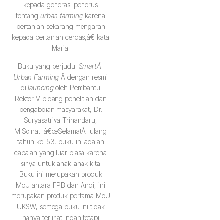
kepada generasi penerus
tentang
urban farming
karena
pertanian sekarang mengarah
kepada pertanian cerdas,â€ kata
Maria.
Buku yang berjudul
SmartÂ
Urban Farming
Â dengan resmi
di
launcing
oleh Pembantu
Rektor V bidang penelitian dan
pengabdian masyarakat, Dr.
Suryasatriya Trihandaru,
M.Sc.nat. â€œSelamatÂ ulang
tahun ke-53, buku ini adalah
capaian yang luar biasa karena
isinya untuk anak-anak kita.
Buku ini merupakan produk
MoU antara FPB dan Andi, ini
merupakan produk pertama MoU
UKSW, semoga buku ini tidak
hanya terlihat indah tetapi