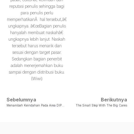
reputasi penulis sehingga bagi
para penulis perlu
memperhatikanÂ hal tersebut,â€
ungkapnya. â€œBagian penulis
hanyalah membuat naskahâ€
ungkapnya lebih lanjut. Naskah
tersebut harus menarik dan
sesuai dengan target pasar.
Sedangkan bagian penerbit
adalah menerjemahkan buku
sampai dengan distribusi buku.
(Wiwi)
Sebelumnya
Berikutnya
Menambah Keindahan Pada Area DIPO 66
The Small Step With The Big Cares