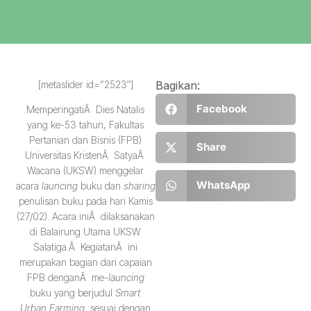
[metaslider id=”2523″]
Bagikan:
Facebook
MemperingatiÂ Dies Natalis
yang ke-53 tahun, Fakultas
Pertanian dan Bisnis (FPB)
Share
Universitas KristenÂ SatyaÂ
Wacana (UKSW) menggelar
WhatsApp
acara
launcing
buku dan
sharing
penulisan buku pada hari Kamis
(27/02). Acara iniÂ dilaksanakan
di Balairung Utama UKSW
Salatiga.Â KegiatanÂ ini
merupakan bagian dari capaian
FPB denganÂ me-
launcing
buku yang berjudul
Smart
Urban Farming,
sesuai dengan