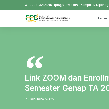
0298-321212
fpb@uksw.edu
Kampus I, Diponego
Beran
Link ZOOM dan Enroll
Semester Genap TA 2
7 January 2022