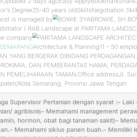
oUpdated 2 days agoEasy ApplyBookmarkShareJo
r’s Degree25-40 years oldSkillsNegotiation Sk
b post is managed by
BO
r Estimator / RAB Landscape at PARITAMA LAN
he company
 SEMARANG
Architecture & Planning11 – 50 e
AN YANG BERGERAK DIBIDANG PERDAGANGAN
GROKIMIA, DAN PEMBERANTAS HAMA, PERDAG
PEMELIHARAAN TAMAN.Office addressJl. Surad
paten/Kota Semarang, Provinsi Jawa Tengah
ga Supervisor Pertanian dengan syarat :
– Laki 
an/ agribisnis
– Memahami management perawa
amin, hormon, obat bagi tanaman sakit)
– Memah
an.
– Memahami siklus panen buah.
– Memiliki 