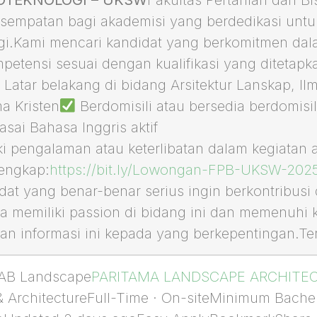
empatan bagi akademisi yang berdedikasi untu
ogi.Kami mencari kandidat yang berkomitmen d
mpetensi sesuai dengan kualifikasi yang ditetap
Latar belakang di bidang Arsitektur Lanskap, Il
 Kristen
Berdomisili atau bersedia berdomisili
ai Bahasa Inggris aktif
i pengalaman atau keterlibatan dalam kegiatan a
lengkap:
https://bit.ly/Lowongan-FPB-UKSW-202
t yang benar-benar serius ingin berkontribusi
 memiliki passion di bidang ini dan memenuhi k
an informasi ini kepada yang berkepentingan.Te
RAB Landscape
PARITAMA LANDSCAPE ARCHITE
 ArchitectureFull-Time · On-siteMinimum Bachelo