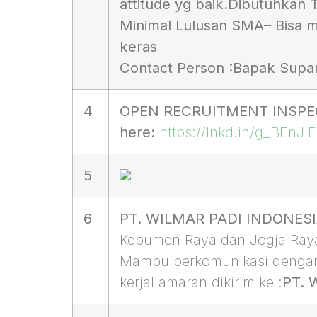
attitude yg baik.
Dibutuhkan
Minimal Lulusan SMA
– Bisa 
keras
Contact Person :
Bapak Supa
4
OPEN RECRUITMENT INSPECTO
here:
https://lnkd.in/g_BEnJiF
5
6
PT. WILMAR PADI INDONES
Kebumen Raya dan Jogja Ray
Mampu berkomunikasi dengan 
kerjaLamaran dikirim ke :
PT. 