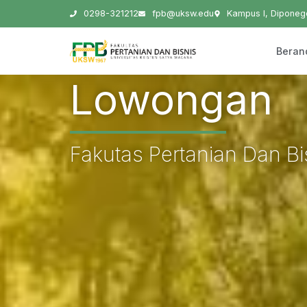
0298-321212
fpb@uksw.edu
Kampus I, Diponego
Beran
Lowongan
Fakutas Pertanian Dan Bi