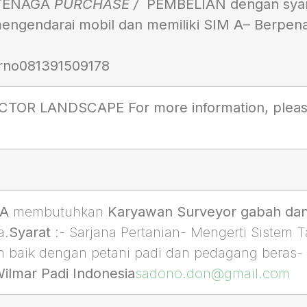
 TENAGA
PURCHASE /
PEMBELIAN dengan syar
mengendarai mobil dan memiliki SIM A
– Berpena
rno
081391509178
R LANDSCAPE For more information, please c
IA
membutuhkan
Karyawan Surveyor gabah dan
a.
Syarat
:- Sarjana Pertanian- Mengerti Sistem
baik dengan petani padi dan pedagang beras- T
Wilmar Padi Indonesia
sadono.don@gmail.com