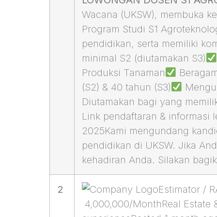
Wacana (UKSW), membuka kes
Program Studi S1 Agroteknol
pendidikan, serta memiliki ko
minimal S2 (diutamakan S3)
Produksi Tanaman
Beragama
(S2) & 40 tahun (S3)
Menguas
Diutamakan bagi yang memilik
Link pendaftaran & informasi 
2025Kami mengundang kandida
pendidikan di UKSW. Jika Anda
kehadiran Anda. Silakan bagik
2
Estimator / 
4,000,000/MonthReal Estate &