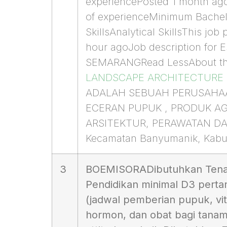
experiencePosted 1 month ag
of experienceMinimum Bachelo
SkillsAnalytical SkillsThis jo
hour agoJob description fo
SEMARANGRead LessAbout t
LANDSCAPE ARCHITECTURE
ADALAH SEBUAH PERUSAHA
ECERAN PUPUK , PRODUK A
ARSITEKTUR, PERAWATAN DAN 
Kecamatan Banyumanik, Kabu
3
BOEMISORA
Dibutuhkan Tena
Pendidikan minimal D3 pertani
(jadwal pemberian pupuk, vit
hormon, dan obat bagi tanam