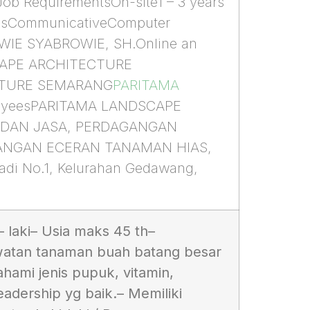
b RequirementsOn-site1 – 3 years
illsCommunicativeComputer
WIE SYABROWIE, SH.Online an
DSCAPE ARCHITECTURE
PARITAMA
mployeesPARITAMA LANDSCAPE
 DAN JASA, PERDAGANGAN
ANGAN ECERAN TANAMAN HIAS,
i No.1, Kelurahan Gedawang,
– laki
– Usia maks 45 th
–
tan tanaman buah batang besar
ami jenis pupuk, vitamin,
leadership yg baik.
– Memiliki