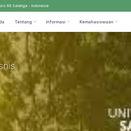
ro 66 Salatiga - Indonesia
da
Tentang
Informasi
Kemahasiswaan
snis