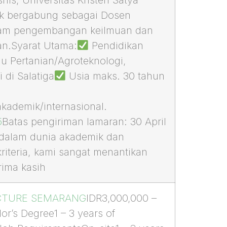
k bergabung sebagai Dosen
alam pengembangan keilmuan dan
kan.Syarat Utama:
Pendidikan
mu Pertanian/Agroteknologi,
 di Salatiga
Usia maks. 30 tahun
kademik/internasional.
5
Batas pengiriman lamaran: 30 April
 dalam dunia akademik dan
riteria, kami sangat menantikan
rima kasih
CTURE SEMARANG
IDR3,000,000 –
r’s Degree1 – 3 years of