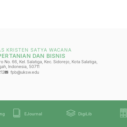
AS KRISTEN SATYA WACANA
PERTANIAN DAN BISNIS
 No. 66, Kel. Salatiga, Kec. Sidorejo, Kota Salatiga,
ah, Indonesia, 50711
212
fpb@uksw.edu
ing
EJournal
DigiLib