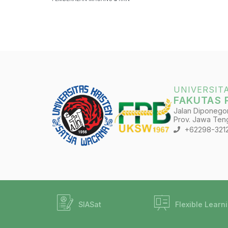
UNIVERSIT
FAKUTAS 
Jalan Diponegoro
Prov. Jawa Teng
+62298-321
SIASat
Flexible Learn