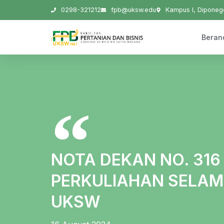
0298-321212
fpb@uksw.edu
Kampus I, Diponego
Beran
NOTA DEKAN NO. 316
PERKULIAHAN SELAM
UKSW