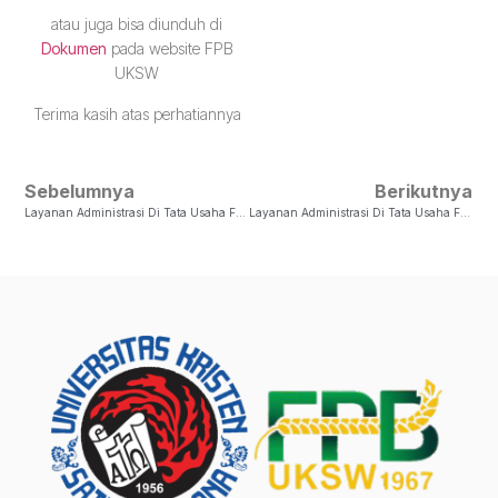
atau juga bisa diunduh di
Dokumen
pada website FPB
UKSW
Terima kasih atas perhatiannya
Sebelumnya
Berikutnya
Layanan Administrasi Di Tata Usaha FPB UKSW Selama PPKM Darurat
Layanan Administrasi Di Tata Usaha FPB UKSW Selama PPKM Level 4