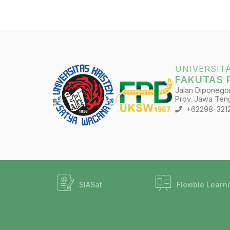
UNIVERSIT
FAKUTAS 
Jalan Diponegoro
Prov. Jawa Teng
+62298-321
SIASat
Flexible Learn