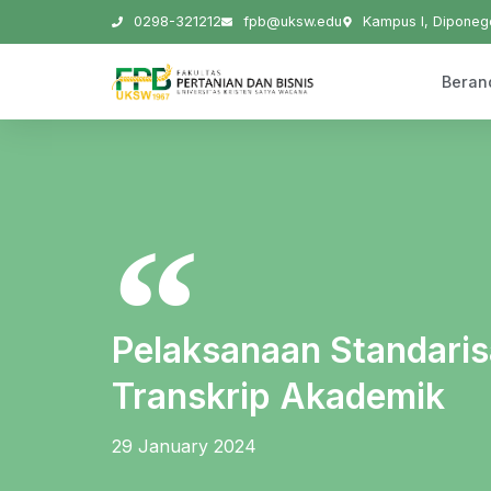
0298-321212
fpb@uksw.edu
Kampus I, Diponego
Beran
Pelaksanaan Standarisa
Transkrip Akademik
29 January 2024