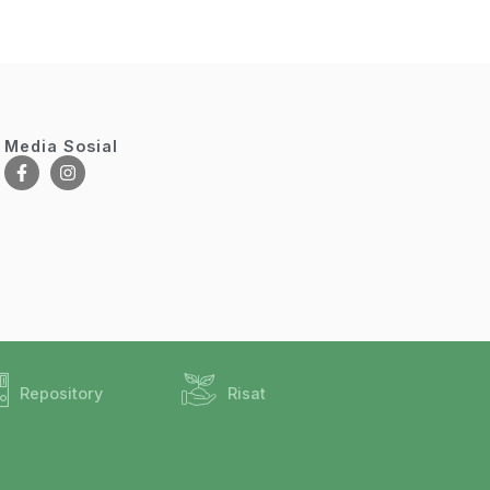
Media Sosial
Repository
Risat