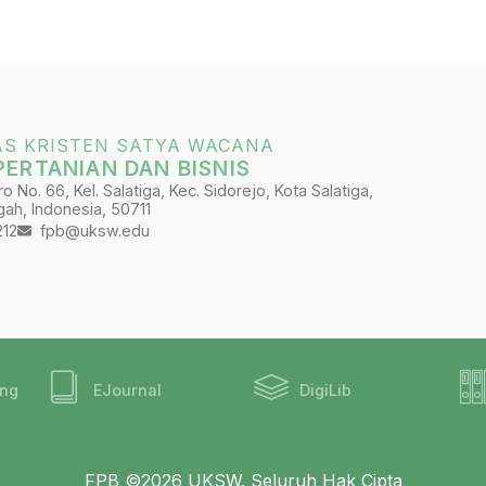
AS KRISTEN SATYA WACANA
PERTANIAN DAN BISNIS
 No. 66, Kel. Salatiga, Kec. Sidorejo, Kota Salatiga,
ah, Indonesia, 50711
212
fpb@uksw.edu
ing
EJournal
DigiLib
FPB ©2026 UKSW. Seluruh Hak Cipta