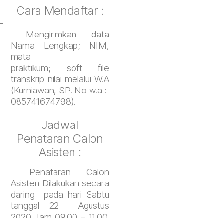
Cara Mendaftar :
–
Mengirimkan data
Nama Lengkap; NIM,
mata
praktikum; soft file
transkrip nilai melalui W.A
(Kurniawan, SP. No w.a :
085741674798).
Jadwal
Penataran Calon
Asisten :
Penataran Calon
Asisten Dilakukan secara
daring pada hari Sabtu
tanggal 22 Agustus
2020 Jam 09.00 – 11.00.