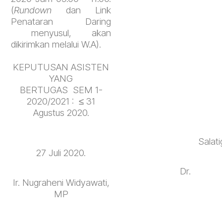
(
Rundown
dan Link
Penataran Daring
menyusul, akan
dikirimkan melalui W.A).
KEPUTUSAN ASISTEN
YANG
BERTUGAS SEM 1-
2020/2021 : ≤ 31
Agustus 2020.
Salati
27 Juli 2020.
Dr.
Ir. Nugraheni Widyawati,
MP