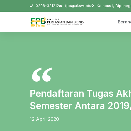
0298-321212
fpb@uksw.edu
Kampus I, Diponego
Beran
Pendaftaran Tugas Akhi
Semester Antara 201
12 April 2020