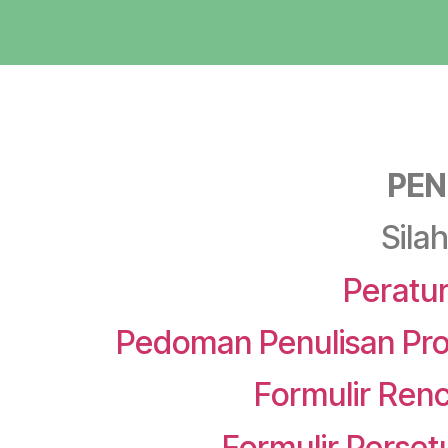
PE
Sila
Peratu
Pedoman Penulisan Pro
Formulir Ren
Formulir Perset