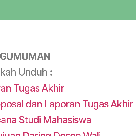
NGUMUMAN
hkah Unduh :
ran Tugas Akhir
posal dan Laporan Tugas Akhir
cana Studi Mahasiswa
ujuan Daring Dosen Wali