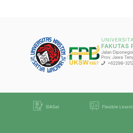
UNIVERSIT
FAKUTAS 
Jalan Diponegoro
Prov. Jawa Teng
+62298-321
SIASat
Flexible Learn