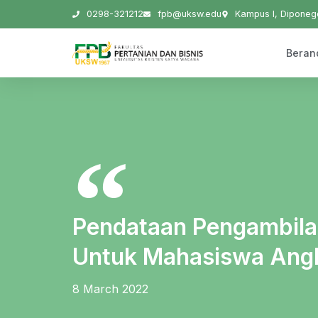
0298-321212
fpb@uksw.edu
Kampus I, Diponego
Beran
Pendataan Pengambila
Untuk Mahasiswa Ang
8 March 2022