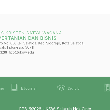
AS KRISTEN SATYA WACANA
PERTANIAN DAN BISNIS
 No. 66, Kel. Salatiga, Kec. Sidorejo, Kota Salatiga,
ah, Indonesia, 50711
212
fpb@uksw.edu
ing
EJournal
DigiLib
FPB ©2026 UKSW. Seluruh Hak Cipta