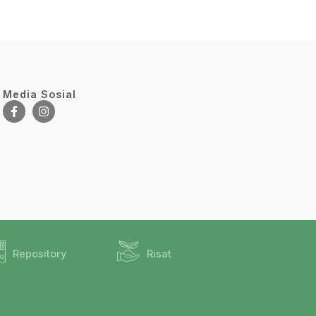
Media Sosial
Repository
Risat