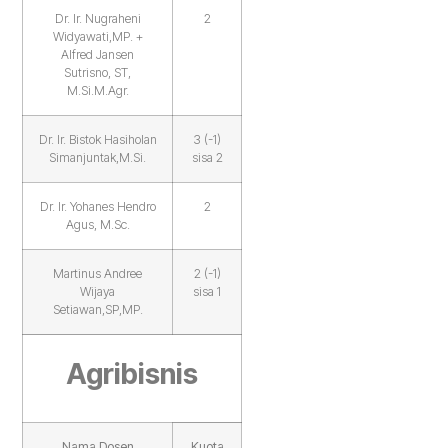
Dr. Ir. Nugraheni
2
Widyawati,MP. +
Alfred Jansen
Sutrisno, ST,
M.Si.M.Agr.
Dr. Ir. Bistok Hasiholan
3 (-1)
Simanjuntak,M.Si.
sisa 2
Dr. Ir. Yohanes Hendro
2
Agus, M.Sc.
Martinus Andree
2 (-1)
Wijaya
sisa 1
Setiawan,SP,MP.
Agribisnis
Nama Dosen
Kuota