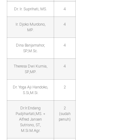
Dr. Ir. Suprihati, MS.
4
Ir. Djoko Murdono,
4
MP.
Dina Banjarnahor,
4
SP,M.Sc.
Theresa Dwi Kurnia,
4
SP,MP.
Dr. Yoga Aji Handoko,
2
S.Si,M.Si.
Dr.Ir.Endang
2
Pudjihartati,MS. +
(sudah
Alfred Jansen
penuh)
Sutrisno, ST,
M.Si.M.Agr.