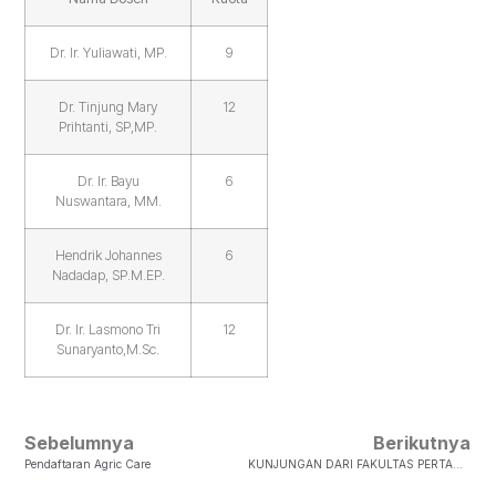
Dr. Ir. Yuliawati, MP.
9
Dr. Tinjung Mary
12
Prihtanti, SP,MP.
Dr. Ir. Bayu
6
Nuswantara, MM.
Hendrik Johannes
6
Nadadap, SP.M.EP.
Dr. Ir. Lasmono Tri
12
Sunaryanto,M.Sc.
Sebelumnya
Berikutnya
Pendaftaran Agric Care
KUNJUNGAN DARI FAKULTAS PERTANIAN DAN PERIKANAN UNTAG BANYUWANGI KE GRIYA GANDUM TROPIS UKSW