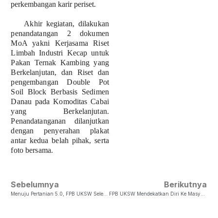
perkembangan karir periset.
Akhir kegiatan, dilakukan
penandatangan 2 dokumen
MoA yakni Kerjasama Riset
Limbah Industri Kecap untuk
Pakan Ternak Kambing yang
Berkelanjutan, dan Riset dan
pengembangan Double Pot
Soil Block Berbasis Sedimen
Danau pada Komoditas Cabai
yang Berkelanjutan.
Penandatanganan dilanjutkan
dengan penyerahan plakat
antar kedua belah pihak, serta
foto bersama.
Sebelumnya
Berikutnya
Menuju Pertanian 5.0, FPB UKSW Selenggarakan Seminar Nasional Berkolaborasi Dengan Politeknik Teknologi Nuklir Dan FST Universitas Kristen Wira Wacana
FPB UKSW Mendekatkan Diri Ke Masyarakat Melalui Expo Dan Pelatihan Urban Farming