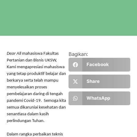
Bagikan:
Dear All
mahasiswa Fakultas
Pertanian dan Bisnis UKSW,
Facebook
Kami mengapresiasi mahasiswa
yang tetap produktif belajar dan
berkarya serta telah mampu
Share
menyelesaikan proses
pembelajaran daring di tengah
WhatsApp
pandemi Covid-19. Semoga kita
semua dikaruniai kesehatan dan
senantiasa dalam kasih
perlindungan Tuhan.
Dalam rangka perbaikan teknis