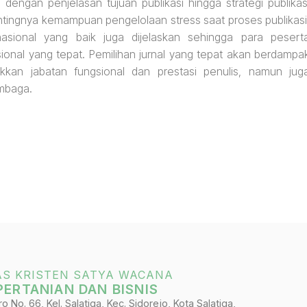
 dengan penjelasan tujuan publikasi hingga strategi publikas
entingnya kemampuan pengelolaan stress saat proses publikasi
asional yang baik juga dijelaskan sehingga para pesert
sional yang tepat. Pemilihan jurnal yang tepat akan berdampa
kan jabatan fungsional dan prestasi penulis, namun jug
mbaga.
AS KRISTEN SATYA WACANA
PERTANIAN DAN BISNIS
 No. 66, Kel. Salatiga, Kec. Sidorejo, Kota Salatiga,