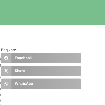
Bagikan:
Facebook
l
g
.
Share
s
n
WhatsApp
n
m
n