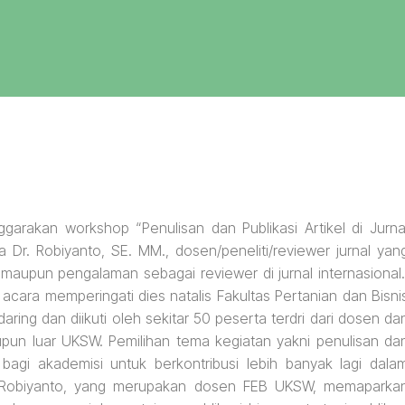
arakan workshop “Penulisan dan Publikasi Artikel di Jurna
Dr. Robiyanto, SE. MM., dosen/peneliti/reviewer jurnal yan
al maupun pengalaman sebagai reviewer di jurnal internasional
acara memperingati dies natalis Fakultas Pertanian dan Bisni
ing dan diikuti oleh sekitar 50 peserta terdri dari dosen da
pun luar UKSW. Pemilihan tema kegiatan yakni penulisan da
agi akademisi untuk berkontribusi lebih banyak lagi dala
Dr Robiyanto, yang merupakan dosen FEB UKSW, memaparka