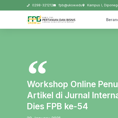
0298-321212
fpb@uksw.edu
Kampus I, Diponego
Beran
Workshop Online Penul
Artikel di Jurnal Inte
Dies FPB ke-54