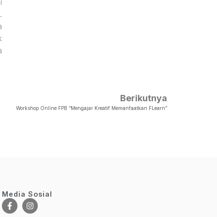
i
.
a
k
a
Berikutnya
Workshop Online FPB “Mengajar Kreatif Memanfaatkan FLearn”
Media Sosial