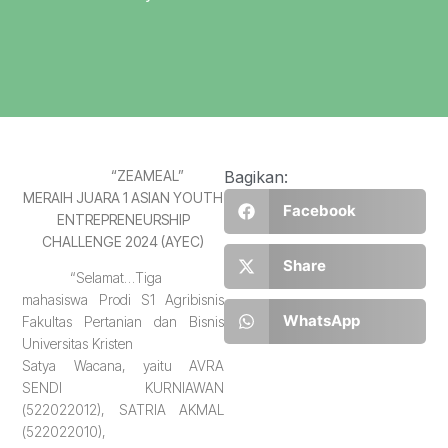
“ZEAMEAL”
Bagikan:
MERAIH JUARA 1 ASIAN YOUTH
Facebook
ENTREPRENEURSHIP
CHALLENGE 2024 (AYEC)
Share
“Selamat…Tiga
mahasiswa Prodi S1 Agribisnis
WhatsApp
Fakultas Pertanian dan Bisnis
Universitas Kristen
Satya Wacana, yaitu AVRA
SENDI KURNIAWAN
(522022012), SATRIA AKMAL
(522022010),