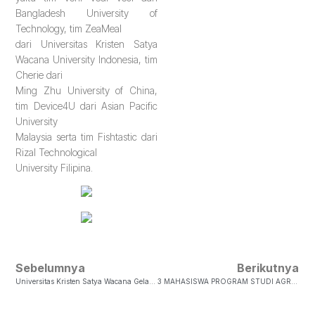
Bangladesh University of
Technology, tim ZeaMeal
dari Universitas Kristen Satya
Wacana University Indonesia, tim
Cherie dari
Ming Zhu University of China,
tim Device4U dari Asian Pacific
University
Malaysia serta tim Fishtastic dari
Rizal Technological
University Filipina.
Sebelumnya
Berikutnya
Universitas Kristen Satya Wacana Gelar Studium Generale Dengan Topik Implementasi Kebijakan Sistem Manajemen Nasional IKN Dan Pengembangan Desa
3 MAHASISWA PROGRAM STUDI AGRIBISNIS MEMPEROLEH JUARA HARAPAN 1 CHRISTIAN BUSINESS PLAN COMPETITION 2024