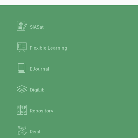
SIASat
Flexible Learning
EJournal
DigiLib
Repository
Risat